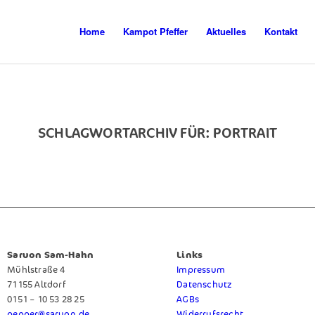
Home
Kampot Pfeffer
Aktuelles
Kontakt
SCHLAGWORTARCHIV FÜR:
PORTRAIT
Saruon Sam-Hahn
Links
Mühlstraße 4
Impressum
71155 Altdorf
Datenschutz
0151 – 10 53 28 25
AGBs
pepper@saruon.de
Widerrufsrecht