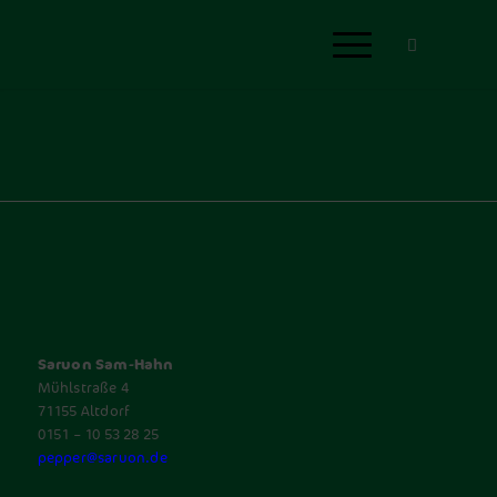
Saruon Sam-Hahn
Mühlstraße 4
71155 Altdorf
0151 – 10 53 28 25
pepper@saruon.de